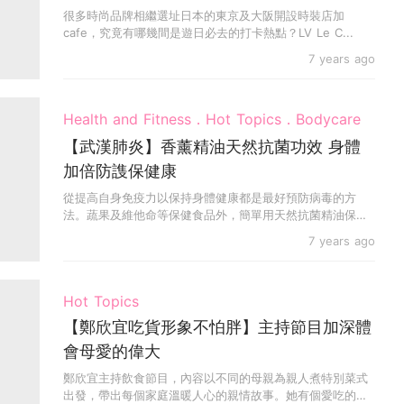
很多時尚品牌相繼選址日本的東京及大阪開設時裝店加
cafe，究竟有哪幾間是遊日必去的打卡熱點？LV Le C...
7 years ago
Health and Fitness．Hot Topics．Bodycare
【武漢肺炎】香薰精油天然抗菌功效 身體
加倍防謢保健康
從提高自身免疫力以保持身體健康都是最好預防病毒的方
法。蔬果及維他命等保健食品外，簡單用天然抗菌精油保
養，都可...
7 years ago
Hot Topics
【鄭欣宜吃貨形象不怕胖】主持節目加深體
會母愛的偉大
鄭欣宜主持飲食節目，內容以不同的母親為親人煮特別菜式
出發，帶出每個家庭溫暖人心的親情故事。她有個愛吃的媽