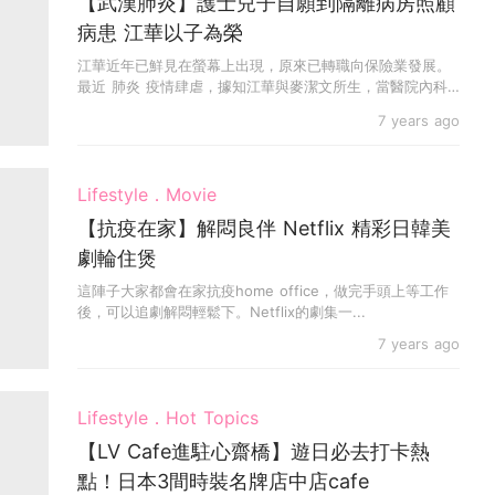
【武漢肺炎】護士兒子自願到隔離病房照顧
病患 江華以子為榮
江華近年已鮮見在螢幕上出現，原來已轉職向保險業發展。
最近 肺炎 疫情肆虐，據知江華與麥潔文所生，當醫院內科
護...
7 years ago
Lifestyle．Movie
【抗疫在家】解悶良伴 Netflix 精彩日韓美
劇輪住煲
這陣子大家都會在家抗疫home office，做完手頭上等工作
後，可以追劇解悶輕鬆下。Netflix的劇集一...
7 years ago
Lifestyle．Hot Topics
【LV Cafe進駐心齋橋】遊日必去打卡熱
點！日本3間時裝名牌店中店cafe