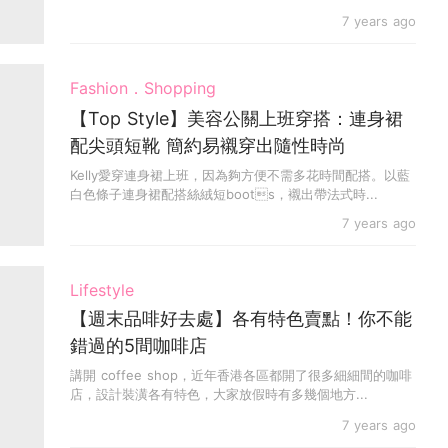
媽及...
7 years ago
Fashion．Shopping
【Top Style】美容公關上班穿搭：連身裙
配尖頭短靴 簡約易襯穿出隨性時尚
Kelly愛穿連身裙上班，因為夠方便不需多花時間配搭。以藍
白色條子連身裙配搭絲絨短boots，襯出帶法式時...
7 years ago
Lifestyle
【週末品啡好去處】各有特色賣點！你不能
錯過的5間咖啡店
講開 coffee shop，近年香港各區都開了很多細細間的咖啡
店，設計裝潢各有特色，大家放假時有多幾個地方...
7 years ago