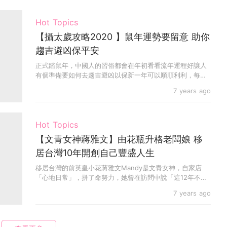
Hot Topics
【攝太歲攻略2020 】鼠年運勢要留意 助你
趨吉避凶保平安
正式踏鼠年，中國人的習俗都會在年初看看流年運程好讓人
有個準備要如何去趨吉避凶以保新一年可以順順利利，每年
屬某...
7 years ago
Hot Topics
【文青女神蔣雅文】由花瓶升格老闆娘 移
居台灣10年開創自己豐盛人生
移居台灣的前英皇小花蔣雅文Mandy是文青女神，自家店
「心地日常」，拼了命努力，她曾在訪問中說「這12年不
枉...
7 years ago