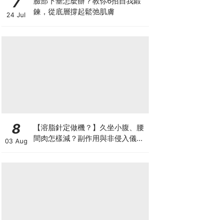
7
臉部下垂怎麼辦？教你6招自我鍛
鍊，從底層撐起鬆弛肌膚
24 Jul
8
【溶脂針定做機？】久坐小腹、腰
間肉怎樣減？副作用與非侵入儀器
03 Aug
比較