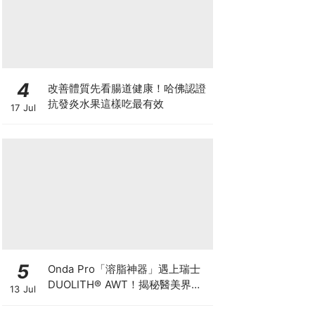
4
改善體質先看腸道健康！哈佛認證
抗發炎水果這樣吃最有效
17 Jul
5
Onda Pro「溶脂神器」遇上瑞士
DUOLITH® AWT！揭秘醫美界悄
13 Jul
悄瘋傳的「雙機塑形」雙倍震撼彈