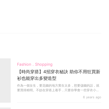
Fashion．Shopping
【時尚穿搭】4招穿衣秘訣 助你不用狂買新
衫也能穿出多變造型
作為一個女生，要花錢的地方實在太多，想要儲錢的話，就
要買得精明。不妨在穿搭上着手，只要你學會一些穿衣小秘
訣，...
6 years ago