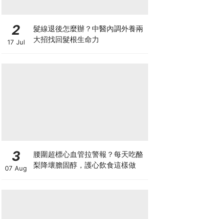
2
髮線退後怎麼辦？中醫內調外養兩
大招找回髮根生命力
17 Jul
3
腰圍超標心血管拉警報？每天吃酪
梨降壞膽固醇，護心飲食這樣做
07 Aug