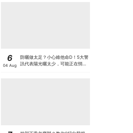
6
防曬做太足？小心維他命D！5大警
訊代表陽光曬太少，可能正在悄悄
04 Aug
影響你的健康