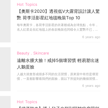
Hot Topics
【奧斯卡2020】透視低V大露背設計讓人驚
艷 荷李活影星紅地毯晚裝Top 10
每年奧斯卡，各荷李活影星的衣著都成為全球焦點，今年，
名人紅星走在紅地毯上的各款晚裝也同樣令人驚艷不已，現
在就...
6 years ago
Beauty．Skincare
遠離水腫大臉！戒掉5個壞習慣 輕易塑出迷
人鵝蛋臉
人越大就會形成很多不同的生活習慣，原來當中有些是壞習
慣，一直都影響着我們的面臉，面以下所提到的幾個習慣看
看你...
6 years ago
Hot Topics