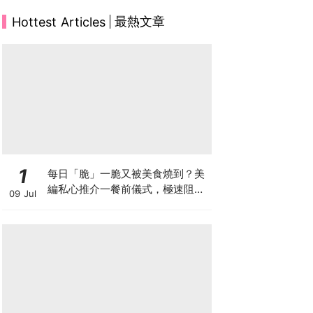
最熱文章
Hottest Articles
1
每日「脆」一脆又被美食燒到？美
編私心推介一餐前儀式，極速阻碳
09 Jul
阻油，餐前一包開啟「易瘦體
質」！