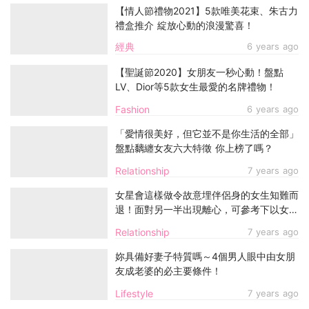
【情人節禮物2021】5款唯美花束、朱古力
禮盒推介 綻放心動的浪漫驚喜！
經典
6 years ago
【聖誕節2020】女朋友一秒心動！盤點
LV、Dior等5款女生最愛的名牌禮物！
Fashion
6 years ago
「愛情很美好，但它並不是你生活的全部」
盤點黐纏女友六大特徵 你上榜了嗎？
Relationship
7 years ago
女星會這樣做令故意埋伴侶身的女生知難而
退！面對另一半出現離心，可參考下以女星
的4個方法解決！
Relationship
7 years ago
妳具備好妻子特質嗎～4個男人眼中由女朋
友成老婆的必主要條件！
Lifestyle
7 years ago