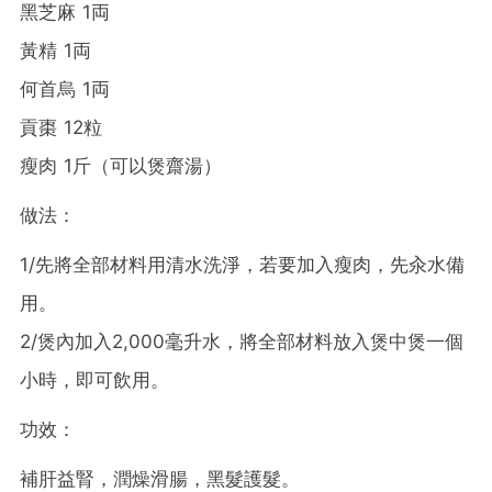
黑芝麻 1両
黃精 1両
何首烏 1両
貢棗 12粒
瘦肉 1斤（可以煲齋湯）
做法：
1/先將全部材料用清水洗淨，若要加入瘦肉，先汆水備
用。
2/煲內加入2,000毫升水，將全部材料放入煲中煲一個
小時，即可飲用。
功效：
補肝益腎，潤燥滑腸，黑髮護髮。