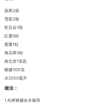
蘋果2個
雪梨2個
乾百合1両
紅棗5粒
蜜棗1粒
無花果5粒
南北杏1茶匙
豬腱300克
水2000毫升
做法：
1.先將豬腱汆水備用