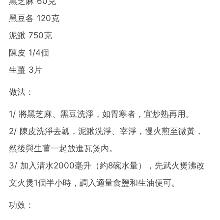
黑芝麻 60克
黑豆各 120克
泥鰍 750克
陳皮 1/4個
生薑 3片
做法：
1/ 將黑芝麻、黑豆洗淨，如胃寒者，宜炒熟再用。
2/ 陳皮洗淨去瓤，泥鰍洗淨、宰淨，慢火煎至微黃，
然後與生薑一起放進瓦煲內。
3/ 加入清水2000毫升（約8碗水量），先武火煲沸改
文火煲1個半小時，調入適量食鹽和生油便可。
功效：