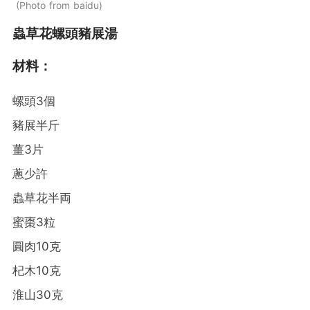
Photo from baidu
蟲草花螺頭豬展湯
材料：
螺頭3個
豬展半斤
薑3片
蔥少許
蟲草花半両
蜜棗3粒
圓肉10克
杞木10克
淮山30克