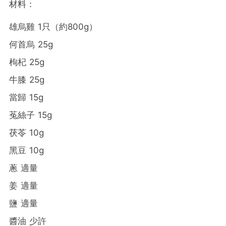
材料：
雄烏雞 1只（約800g）
何首烏 25g
枸杞 25g
牛膝 25g
當歸 15g
菟絲子 15g
茯苓 10g
黑豆 10g
蔥 適量
姜 適量
鹽 適量
醬油 少許