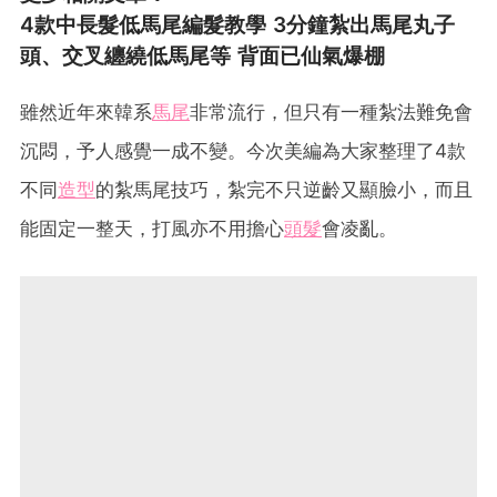
4款中長髮低馬尾編髮教學 3分鐘紮出馬尾丸子
頭、交叉纏繞低馬尾等 背面已仙氣爆棚
雖然近年來韓系
馬尾
非常流行，但只有一種紮法難免會
沉悶，予人感覺一成不變。今次美編為大家整理了4款
不同
造型
的紮馬尾技巧，紮完不只逆齡又顯臉小，而且
能固定一整天，打風亦不用擔心
頭髮
會凌亂。