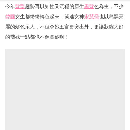
今年
髮型
趨勢再以知性又沉穩的原生
黑髮
色為主，不少
韓國
女生都紛紛轉色起來，就連女神
宋慧喬
也以烏黑亮
麗的髮色示人，不但令她五官更突出外，更讓狀態大好
的喬妹一點都也不像實齡啊！