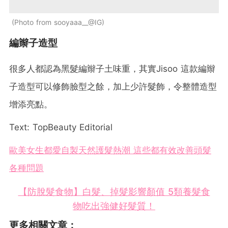
Photo from sooyaaa__@IG
編辮子造型
很多人都認為黑髮編辮子土味重，其實Jisoo 這款編辮
子造型可以修飾臉型之餘，加上少許髮飾，令整體造型
增添亮點。
Text: TopBeauty Editorial
歐美女生都愛自製天然護髮熱潮 這些都有效改善頭髮
各種問題
【防脫髮食物】白髮、掉髮影響顏值 5類養髮食
物吃出強健好髮質！
更多相關文章：