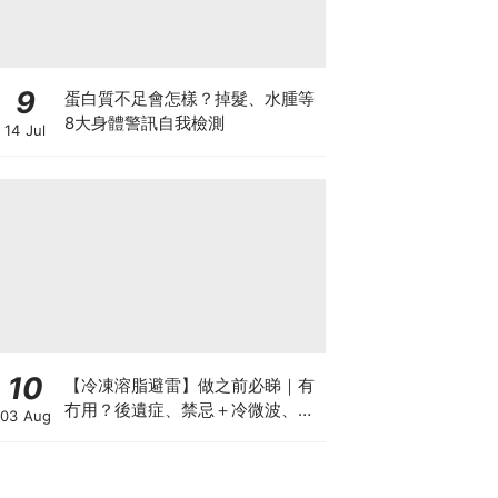
9
蛋白質不足會怎樣？掉髮、水腫等
8大身體警訊自我檢測
14 Jul
10
【冷凍溶脂避雷】做之前必睇｜有
冇用？後遺症、禁忌＋冷微波、雙
03 Aug
機比較