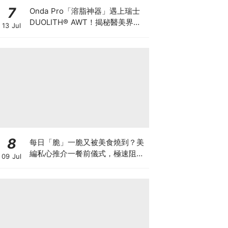
7
Onda Pro「溶脂神器」遇上瑞士
DUOLITH® AWT！揭秘醫美界悄
13 Jul
悄瘋傳的「雙機塑形」雙倍震撼彈
8
每日「脆」一脆又被美食燒到？美
編私心推介一餐前儀式，極速阻碳
09 Jul
阻油，餐前一包開啟「易瘦體
質」！