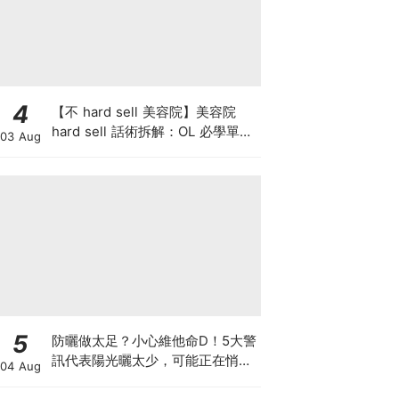
4
【不 hard sell 美容院】美容院
hard sell 話術拆解：OL 必學單次
03 Aug
收費與預繳套票消費攻略
5
防曬做太足？小心維他命D！5大警
訊代表陽光曬太少，可能正在悄悄
04 Aug
影響你的健康