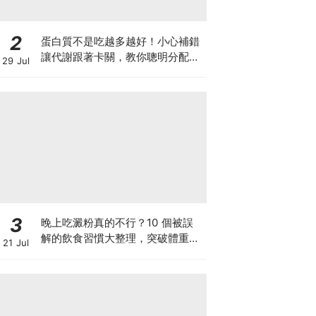
2
蛋白質不是吃越多越好！小心補錯
讓代謝跟著卡關，教你聰明分配三
29 Jul
餐蛋白質份量
3
晚上吃澱粉真的不行？10 個被誤
解的飲食習慣大整理，突破體重停
21 Jul
滯期的調整指南