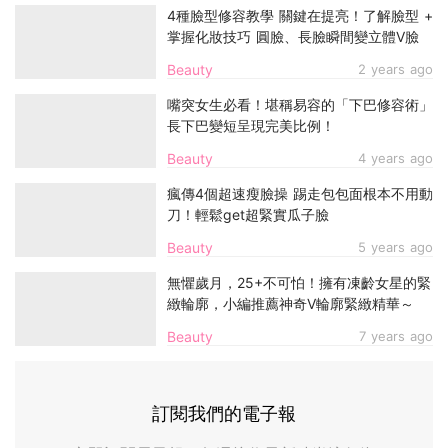
4種臉型修容教學 關鍵在提亮！了解臉型 +
掌握化妝技巧 圓臉、長臉瞬間變立體V臉
Beauty
2 years ago
嘴突女生必看！堪稱易容的「下巴修容術」
長下巴變短呈現完美比例！
Beauty
4 years ago
瘋傳4個超速瘦臉操 踢走包包面根本不用動
刀！輕鬆get超緊實瓜子臉
Beauty
5 years ago
無懼歲月，25+不可怕！擁有凍齡女星的緊
緻輪廓，小編推薦神奇V輪廓緊緻精華～
Beauty
7 years ago
訂閱我們的電子報