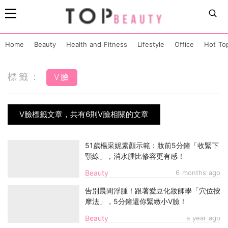
Home
Beauty
Health and Fitness
Lifestyle
Office
Hot To
標籤：
V臉
V臉標籤文章，共有6則V臉相關的文章
51歲楊采妮素顏示範：妝前5分鐘「收緊下
顎線」，消水腫比修容更有感！
Beauty
6 months ago
告別晨間浮腫！跟著愛豆化妝師學「穴位按
摩法」，5分鐘還你緊緻小V臉！
Beauty
a year ago