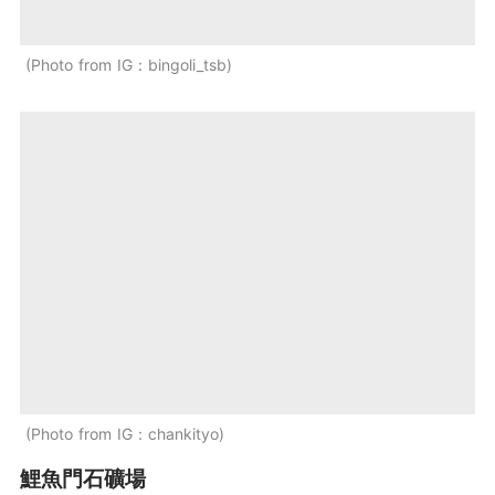
Photo from IG：bingoli_tsb
Photo from IG：chankityo
鯉魚門石礦場