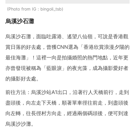
Photo from IG：bingoli_tsb
烏溪沙石灘
烏溪沙石灘，面臨吐露港、遙望八仙嶺，可說是香港觀
賞日落的好去處，曾獲CNN選為「香港欣賞浪漫夕陽的
最佳海灘」！這裡一向是拍攝婚照的熱門地點，近年更
亦曾發現被稱為「藍眼淚」的夜光藻，成為攝影愛好者
的攝影好去處。
前往方法：烏溪沙站A1出口，沿著行人天橋前行，走到
盡頭後，向左走下天橋，順著單車徑往前走，到盡頭後
向左轉，往長徑村方向走，經過兩個碼頭後，便可到達
烏溪沙沙灘。