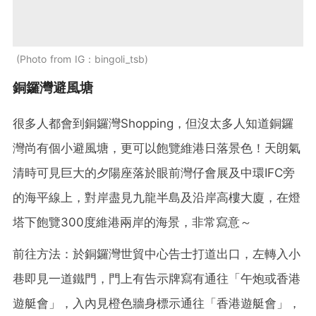
Photo from IG：bingoli_tsb
銅鑼灣避風塘
很多人都會到銅鑼灣Shopping，但沒太多人知道銅鑼
灣尚有個小避風塘，更可以飽覽維港日落景色！天朗氣
清時可見巨大的夕陽座落於眼前灣仔會展及中環IFC旁
的海平線上，對岸盡見九龍半島及沿岸高樓大廈，在燈
塔下飽覽300度維港兩岸的海景，非常寫意～
前往方法：於銅鑼灣世貿中心告士打道出口，左轉入小
巷即見一道鐵門，門上有告示牌寫有通往「午炮或香港
遊艇會」，入內見橙色牆身標示通往「香港遊艇會」，