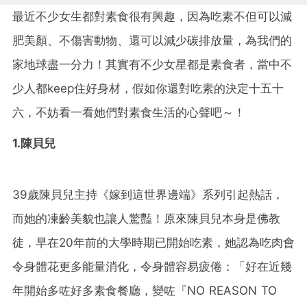
最近不少女生都對素食很有興趣，因為吃素不但可以減
肥美顏、不傷害動物、還可以減少碳排放量，為我們的
家地球盡一分力！其實有不少女星都是素食者，當中不
少人都keep住好身材，假如你還對吃素的決定十五十
六，不妨看一看她們對素食生活的心聲吧～！
1.陳貝兒
39歲陳貝兒主持《嫁到這世界邊端》系列引起熱話，
而她的凍齡美貌也讓人驚豔！原來陳貝兒本身是佛教
徒，早在20年前的大學時期已開始吃素，她認為吃肉會
令身體花更多能量消化，令身體容易疲倦：「好在近幾
年開始多咗好多素食餐廳，變咗『NO REASON TO