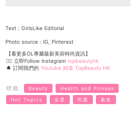
Text：GirlsLike Editorial
Photo source：IG, Pinterest
【看更多OL專屬最新美容時尚資訊】
👉🏻 立即Follow Instagram
topbeautyhk
🔔 訂閱我們的
Youtube 頻道 TopBeauty HK
標籤:
Beauty
Health and Fitness
Hot Topics
女星
吃素
素食