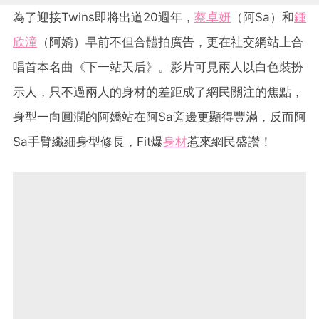
為了迎接Twins即將出道20週年，
蔡卓妍
（阿Sa）和
鍾
欣潼
（阿嬌）早前不但合體拍廣告，更在社交網站上合
唱首本名曲《下一站天后》。影片可見兩人以白色裝扮
示人，只不過兩人的身材的差距成了網民關注的焦點，
身型一向圓潤的阿嬌站在阿Sa旁邊更顯得豐滿，反而阿
Sa手臂纖細身型修長，Fit爆
身材
惹來網民盛讚！