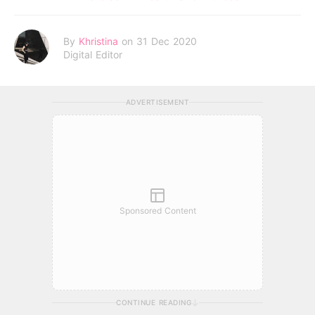
By
Khristina
on 31 Dec 2020
Digital Editor
ADVERTISEMENT
Sponsored Content
CONTINUE READING