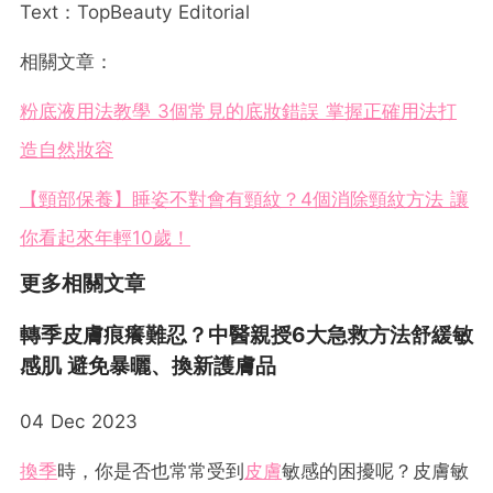
Text：TopBeauty Editorial
相關文章：
粉底液用法教學 3個常見的底妝錯誤 掌握正確用法打
造自然妝容
【頸部保養】睡姿不對會有頸紋？4個消除頸紋方法 讓
你看起來年輕10歲！
更多相關文章
轉季皮膚痕癢難忍？中醫親授6大急救方法舒緩敏
感肌 避免暴曬、換新護膚品
04 Dec 2023
換季
時，你是否也常常受到
皮膚
敏感的困擾呢？皮膚敏