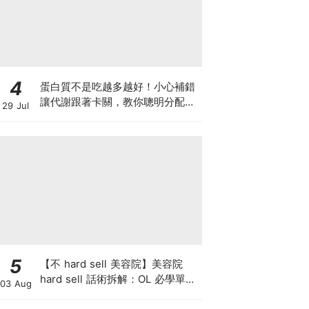
4
蛋白質不是吃越多越好！小心補錯
讓代謝跟著卡關，教你聰明分配三
29 Jul
餐蛋白質份量
5
【不 hard sell 美容院】美容院
hard sell 話術拆解：OL 必學單次
03 Aug
收費與預繳套票消費攻略