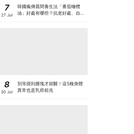
7
韓國瘋傳晨間養生法「番茄橄欖
油」好處有哪些？抗老好處、自製
27 Jul
做法與禁忌一次看
8
別等摸到腫塊才就醫！這5種身體
異常也是乳癌前兆
30 Jul