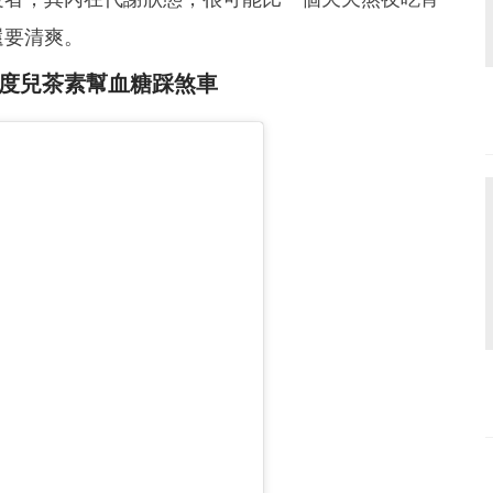
還要清爽。
度兒茶素幫血糖踩煞車