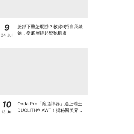
9
臉部下垂怎麼辦？教你6招自我鍛
鍊，從底層撐起鬆弛肌膚
24 Jul
10
Onda Pro「溶脂神器」遇上瑞士
DUOLITH® AWT！揭秘醫美界悄
13 Jul
悄瘋傳的「雙機塑形」雙倍震撼彈