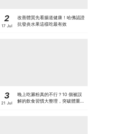
2
改善體質先看腸道健康！哈佛認證
抗發炎水果這樣吃最有效
17 Jul
3
晚上吃澱粉真的不行？10 個被誤
解的飲食習慣大整理，突破體重停
21 Jul
滯期的調整指南