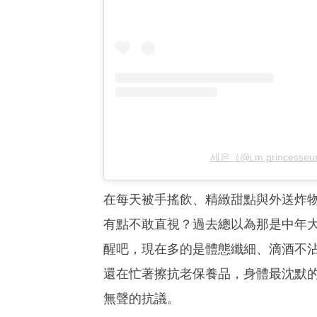
세은（@i.m.princes
在每天被手搖飲、精緻甜點與外送炸
有點不敢直視？過去總以為那是中年
醒吧，現在多的是體態纖細、滴酒不
還在忙著擦抗老保養品，身體最沈默
無聲的抗議。