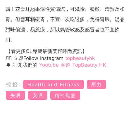
霸王花雪耳蘋果湯性質偏涼，可滋陰、養顏、清熱及和
胃。但雪耳稍礙胃，不宜一次吃過多，免得胃脹。湯品
甜味偏濃，易惹痰，所以氣管敏感及感冒者也不宜飲
用。
【看更多OL專屬最新美容時尚資訊】
👉🏻 立即Follow Instagram
topbeautyhk
🔔 訂閱我們的
Youtube 頻道 TopBeauty HK
標籤:
Health and Fitness
壓力
失眠
安眠
精神焦慮