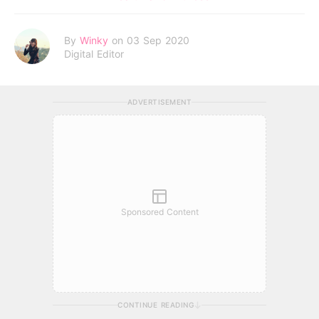
By
Winky
on 03 Sep 2020
Digital Editor
ADVERTISEMENT
Sponsored Content
CONTINUE READING