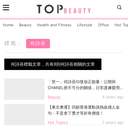
Home
Beauty
Health and Fitness
Lifestyle
Office
Hot To
標籤：
何詩蓓
何詩蓓標籤文章，共有8則何詩蓓相關的文章
「世一」何詩蓓IG發放正能量：公開與
CHANEL密不可分的關係，日常護膚愛用世
一精華
Beauty
4 years ago
【東京奧運】回顧香港運動員熱血感人金
句：不是拿了獎才等於有價值！
Hot Topics
5 years ago