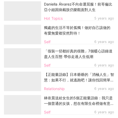
Daniella Álvarez不向命運屈服！前哥倫比
亞小姐因病截肢仍樂觀面對人生
Hot Topics
5 years ago
獨處的生活不等於孤獨！做好自己該做的
有愛無愛都安然對待！
Self
6 years ago
「假裝一切都好真的很難」7個暖心語錄道
盡人生百態 帶你走過人生低潮
Self
6 years ago
【正能量語錄】日本爺爺的「消極人生」智
慧：如果不行，就逃跑吧！讓你找回簡單快
樂的人生
Relationship
6 years ago
林依晨送給女生的5個正能量語錄：我只是
一個普通的女孩，想在有限生命裡做有意義
的事
Self
6 years ago