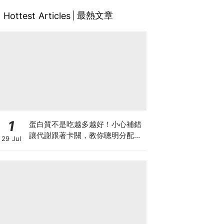
最熱文章
Hottest Articles
1
蛋白質不是吃越多越好！小心補錯
讓代謝跟著卡關，教你聰明分配三
29 Jul
餐蛋白質份量