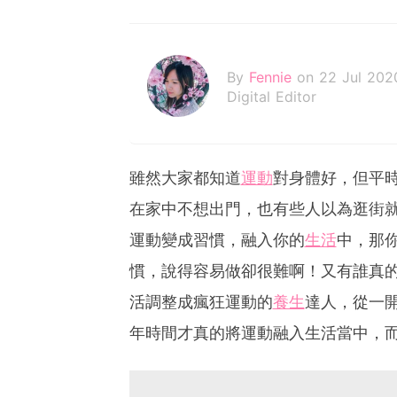
By
Fennie
on 22 Jul 202
Digital Editor
雖然大家都知道
運動
對身體好，但平
在家中不想出門，也有些人以為逛街
運動變成習慣，融入你的
生活
中，那
慣，說得容易做卻很難啊！又有誰真
活調整成瘋狂運動的
養生
達人，從一
年時間才真的將運動融入生活當中，