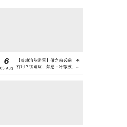
6
【冷凍溶脂避雷】做之前必睇｜有
冇用？後遺症、禁忌＋冷微波、雙
03 Aug
機比較