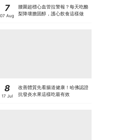
7
腰圍超標心血管拉警報？每天吃酪
梨降壞膽固醇，護心飲食這樣做
07 Aug
8
改善體質先看腸道健康！哈佛認證
抗發炎水果這樣吃最有效
17 Jul