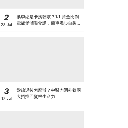
2
換季總是卡痰乾咳？1:1 黃金比例
電飯煲潤喉食譜，簡單幾步自製天
23 Jul
然潤喉滋養飲
3
髮線退後怎麼辦？中醫內調外養兩
大招找回髮根生命力
17 Jul