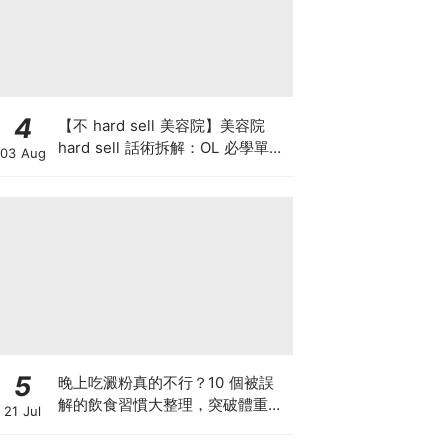
4
【不 hard sell 美容院】美容院
hard sell 話術拆解：OL 必學單次
03 Aug
收費與預繳套票消費攻略
5
晚上吃澱粉真的不行？10 個被誤
解的飲食習慣大整理，突破體重停
21 Jul
滯期的調整指南