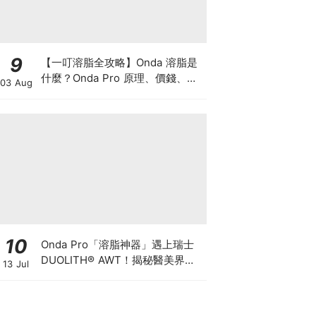
9
【一叮溶脂全攻略】Onda 溶脂是
什麼？Onda Pro 原理、價錢、次
03 Aug
數及中環減肥療程一次了解
10
Onda Pro「溶脂神器」遇上瑞士
DUOLITH® AWT！揭秘醫美界悄
13 Jul
悄瘋傳的「雙機塑形」雙倍震撼彈