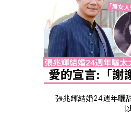
張兆輝結婚24週年曬