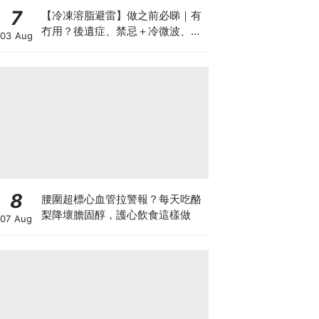
7
【冷凍溶脂避雷】做之前必睇｜有
冇用？後遺症、禁忌＋冷微波、雙
03 Aug
機比較
8
腰圍超標心血管拉警報？每天吃酪
梨降壞膽固醇，護心飲食這樣做
07 Aug