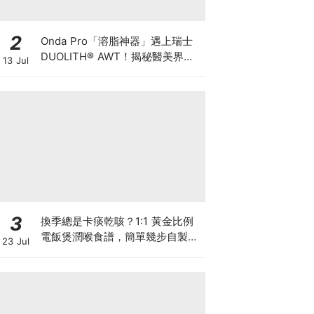
2
Onda Pro「溶脂神器」遇上瑞士
DUOLITH® AWT！揭秘醫美界悄
13 Jul
悄瘋傳的「雙機塑形」雙倍震撼彈
3
換季總是卡痰乾咳？1:1 黃金比例
電飯煲潤喉食譜，簡單幾步自製天
23 Jul
然潤喉滋養飲