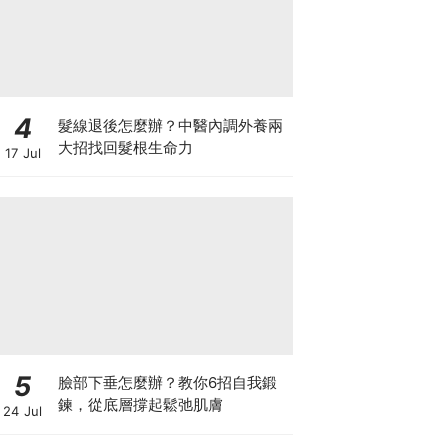
4
髮線退後怎麼辦？中醫內調外養兩
大招找回髮根生命力
17 Jul
5
臉部下垂怎麼辦？教你6招自我鍛
鍊，從底層撐起鬆弛肌膚
24 Jul