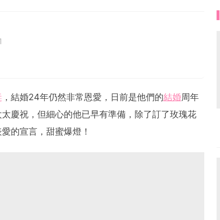
1
妻
，結婚24年仍然非常恩愛，日前是他們的
結婚
周年
太太慶祝，但細心的他已早有準備，除了訂了玫瑰花
表愛的宣言，甜蜜爆燈！