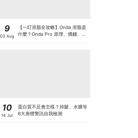
9
【一叮溶脂全攻略】Onda 溶脂是
什麼？Onda Pro 原理、價錢、次
03 Aug
數及中環減肥療程一次了解
10
蛋白質不足會怎樣？掉髮、水腫等
8大身體警訊自我檢測
14 Jul