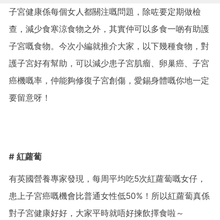
子宮健康係每個女人都關注嘅問題，除咗要定期做檢
查，減少食寒涼食物之外，其實仲可以多食一啲有助護
子宮嘅食物。今次小編就推介大家，以下幾種食物，對
護子宮好有幫助，可以減少患子宮肌瘤、卵巢癌、子宮
癌機嘅率，仲能夠修復子宮創傷，愛錫身體嘅你地一定
要留意呀！
# 紅蘿蔔
有英國營養專家發現，每周平均吃5次紅蘿蔔嘅女仔，
患上子宮癌嘅機會比普通女性低50%！所以紅蘿蔔真係
對子宮健康好好，大家平時就唔好揀飲擇食啦～