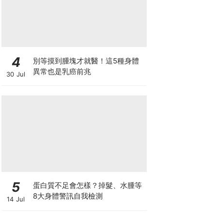
4
別等摸到腫塊才就醫！這5種身體
異常也是乳癌前兆
30 Jul
5
蛋白質不足會怎樣？掉髮、水腫等
8大身體警訊自我檢測
14 Jul