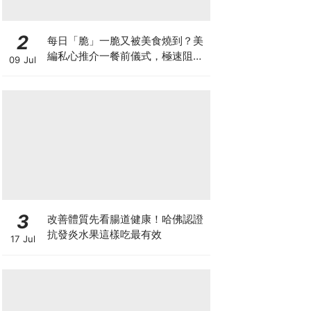
2
每日「脆」一脆又被美食燒到？美
編私心推介一餐前儀式，極速阻碳
09 Jul
阻油，餐前一包開啟「易瘦體
質」！
3
改善體質先看腸道健康！哈佛認證
抗發炎水果這樣吃最有效
17 Jul