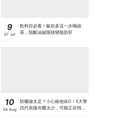
9
飲料控必看！飯前多這一步喝綠
茶，阻斷油膩囤積變脂肪肝
07 Jul
10
防曬做太足？小心維他命D！5大警
訊代表陽光曬太少，可能正在悄悄
04 Aug
影響你的健康