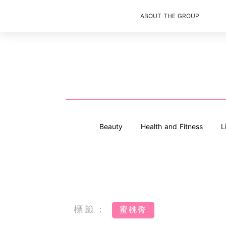
ABOUT THE GROUP
Beauty
Health and Fitness
L
標籤：
蜜桃臀