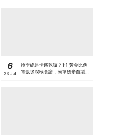
6
換季總是卡痰乾咳？1:1 黃金比例
電飯煲潤喉食譜，簡單幾步自製天
23 Jul
然潤喉滋養飲