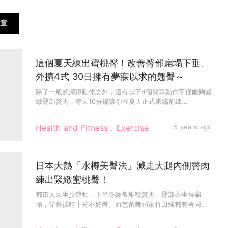
章
這個夏天練出蜜桃臀！改善臀部扁塌下垂、
外擴4式 30日擁有夢寐以求的翹臀～
除了一般的深蹲動作之外，還有以下4個簡單動作不僅能夠緊
緻臀部贅肉，每天10分鐘讓你在夏天正式來臨前練...
Health and Fitness．Exercise
5 years ago
日本大熱「水樽美臀法」減走大腿內側贅肉
練出緊緻蜜桃臀！
都市人久坐少運動，下半身經常堆積贅肉，臀部亦坐得扁
塌，穿長褲時十分不好看。而芭蕾舞蹈家竹田純都有著同...