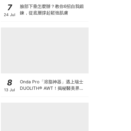
7
臉部下垂怎麼辦？教你6招自我鍛
鍊，從底層撐起鬆弛肌膚
24 Jul
8
Onda Pro「溶脂神器」遇上瑞士
DUOLITH® AWT！揭秘醫美界悄
13 Jul
悄瘋傳的「雙機塑形」雙倍震撼彈