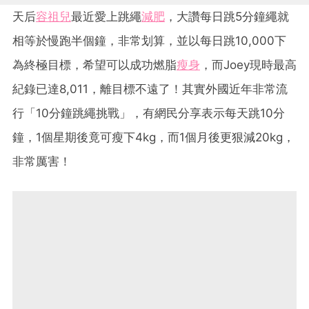
天后
容祖兒
最近愛上跳繩
減肥
，大讚每日跳5分鐘繩就
相等於慢跑半個鐘，非常划算，並以每日跳10,000下
為終極目標，希望可以成功燃脂
瘦身
，而Joey現時最高
紀錄已達8,011，離目標不遠了！其實外國近年非常流
行「10分鐘跳繩挑戰」，有網民分享表示每天跳10分
鐘，1個星期後竟可瘦下4kg，而1個月後更狠減20kg，
非常厲害！