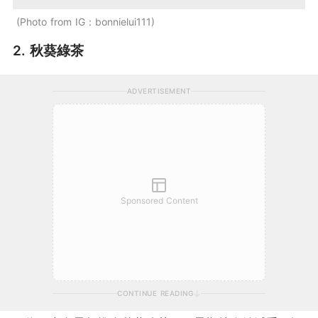
Photo from IG：bonnielui111
2. 秋葵綠茶
ADVERTISEMENT
Sponsored Content
CONTINUE READING