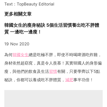
Text：TopBeauty Editorial
更多相關文章
韓國女生的瘦身秘訣 5個生活習慣養出吃不胖體
質 一邊吃一邊瘦！
19 Nov 2020
為何
韓國女生
總是吃極不胖，即使不時喝啤酒吃炸雞，
身材依然超窈窕，真是令人羨慕！其實韓國人的身形偏
瘦，與他們的飲食及生活
習慣
有關，只要學齊以下5點
秘訣，你都可以養成吃不胖體質，
減肥
事半功倍！