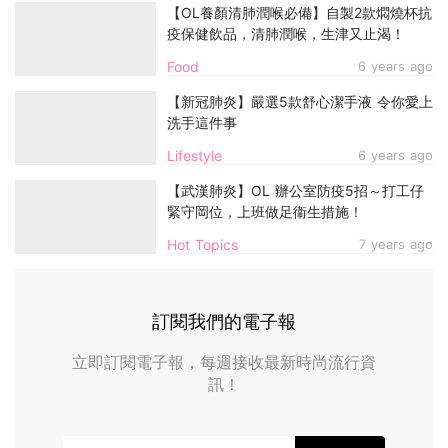
【OL養顏清肺潤喉必備】自製2款燜燒杯抗
疫保健飲品，清肺潤喉，生津又止渴！
Food
6 years ago
【新冠肺炎】嚴選5款舒心潔手液 令你愛上
洗手這件事
Lifestyle
6 years ago
【武漢肺炎】OL 辦公室防疫5招～打工仔
緊守岡位，上班做足衞生措施！
Hot Topics
7 years ago
訂閱我們的電子報
立即訂閱電子報，每週接收最新時尚流行資
訊！