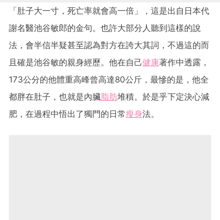
「肚子大一寸，死亡率就會高一倍」，這是出自日本代
謝名醫池谷敏郎的金句。也許大部分人聽到這樣的說
法，會半信半疑甚至認為對方在誇大其詞，不過這的而
且確是池谷敏的親身經歷。他在自己
健康
著作中透露，
173公分的他體重高峰曾高達80公斤，最慘的是，他全
都胖在肚子，也就是內臟
脂肪
堆積。於是乎下定決心減
肥，在過程中悟出了獨門的日常
瘦身
法。