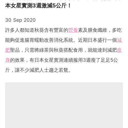
本女星實測3週激減5公斤！
30 Sep 2020
許多人都知道秋葵含有豐富的
營養
素及膳食纖維，多吃
能夠促進腸胃蠕動改善消化系統。近期日本盛行一個
減
肥
聖品，只需將綠茶與秋葵搭配食用，就能達到減肥
瘦
身
的效果，有日本女星實測連續服用3週瘦了足足5公
斤，讓不少減肥人士趨之若鶩。